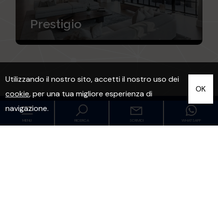
Prestigio
Utilizzando il nostro sito, accetti il nostro uso dei
OK
cookie
, per una tua migliore esperienza di
navigazione.
Affidati a Noi!
MENU
RICERCA
SCRIVICI
WHATSAPP
Codice
Il nostro Team è composto
da un gruppo di professionisti
che opera su Bergamo da oltre 30 anni
Home
Contratto
e che vive ogni giorno la realtà