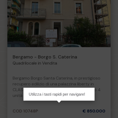
Bergamo - Borgo S. Caterina
Quadrilocale in Vendita
Bergamo Borgo Santa Caterina, in prestigioso
recupero edilizio di una palazzina liberty in
CLASSE ENERGETICA A3, composta da solo 4
Utilizza i tasti rapidi per navigare!
unità abitative, a...
COD 10748P
€ 850.000